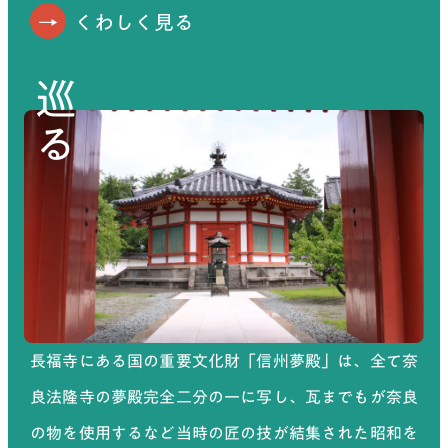
くわしく見る
巡る
長福寺にある国の重要文化財「信州夢殿」は、全て奈
良法隆寺の夢殿完全二分の一に写し、瓦までもが奈良
の物を使用するなど当時の匠の技が結集された昭和を