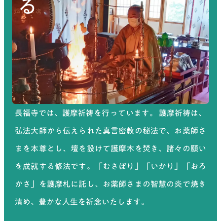
長福寺では、護摩祈祷を行っています。 護摩祈祷は、
弘法大師から伝えられた真言密教の秘法で、お薬師さ
まを本尊とし、壇を設けて護摩木を焚き、諸々の願い
を成就する修法です。「むさぼり」「いかり」「おろ
かさ」を護摩札に託し、お薬師さまの智慧の炎で焼き
清め、豊かな人生を祈念いたします。